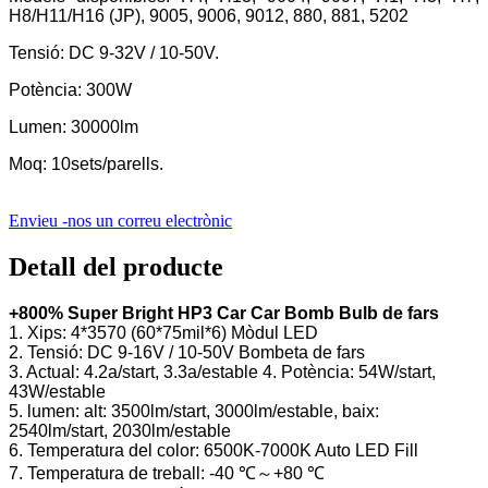
H8/H11/H16 (JP), 9005, 9006, 9012, 880, 881, 5202
Tensió: DC 9-32V / 10-50V.
Potència: 300W
Lumen: 30000lm
Moq: 10sets/parells.
Envieu -nos un correu electrònic
Detall del producte
+800% Super Bright HP3 Car Car Bomb Bulb de fars
1. Xips: 4*3570 (60*75mil*6) Mòdul LED
2. Tensió: DC 9-16V / 10-50V Bombeta de fars
3. Actual: 4.2a/start, 3.3a/estable 4. Potència: 54W/start,
43W/estable
5. lumen: alt: 3500lm/start, 3000lm/estable, baix:
2540lm/start, 2030lm/estable
6. Temperatura del color: 6500K-7000K Auto LED Fill
7. Temperatura de treball: -40 ℃～+80 ℃