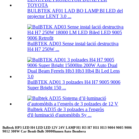
BULBTEK AF01 LAD BO LAMP BI LED del
projector LENT 3.0 ...
BulBTEK AD03 Sense instal·lació destructiva
H4 H7 250W ...
BulBTEK AD01 3 polzades H4 H7 9005 9006
Super Bright 150 ...
Bulbtek AD35 de 3 polzades a l'engròs
d'il·luminació d'automòbils Sy ...
Bulbtek HP3 LED H4 LED LED 12V 24V LAMP H1 H3 H7 H11 H13 9004 9005 9006
9012 300W Car Bomb Bulb 30000lumen Auto Bombera