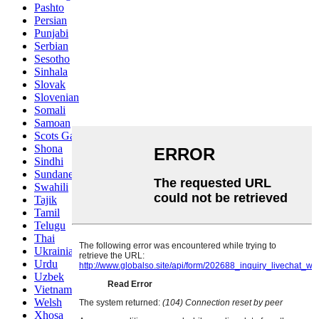
Pashto
Persian
Punjabi
Serbian
Sesotho
Sinhala
Slovak
Slovenian
Somali
Samoan
Scots Gaelic
Shona
Sindhi
Sundanese
Swahili
Tajik
Tamil
Telugu
Thai
Ukrainian
Urdu
Uzbek
Vietnamese
Welsh
Xhosa