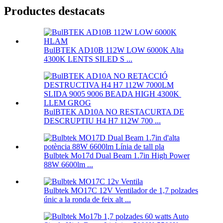
Productes destacats
BulBTEK AD10B 112W LOW 6000K Alta
4300K ​​LENTS SILED S ...
BulBTEK AD10A NO RESTACURTA DE
DESCRUPTIU H4 H7 112W 700 ...
Bulbtek Mo17d Dual Beam 1.7in High Power
88W 6600lm ...
Bulbtek MO17C 12V Ventilador de 1,7 polzades
únic a la ronda de feix alt ...