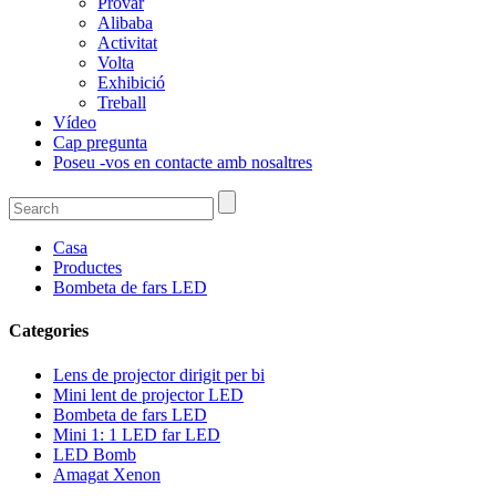
Provar
Alibaba
Activitat
Volta
Exhibició
Treball
Vídeo
Cap pregunta
Poseu -vos en contacte amb nosaltres
Casa
Productes
Bombeta de fars LED
Categories
Lens de projector dirigit per bi
Mini lent de projector LED
Bombeta de fars LED
Mini 1: 1 LED far LED
LED Bomb
Amagat Xenon