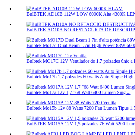
BulBTEK AD10B 112W LOW 6000K Alta 4300K ​​LEN
BulBTEK AD10A NO RESTACURTA DE DESCRUPTIU
Bulbtek Mo17d Dual Beam 1.7in High Power 88W 6600l
Bulbtek MO17C 12V Ventilador de 1,7 polzades únic a la 
Bulbtek Mo17b 1,7 polzades 60 watts Auto Single High B
Bulbtek Mo17a 12v 1,7 ”68 Watt 6400 Lumen Sing ...
Bulbtek Mo15b 12v 88 Watts 7200 Fan Lumen Tipus 1.5 
BulBTEK MO15A 12V 1,5 polzades 76 Watt 5200 Lume