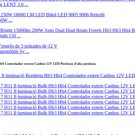
 LENT 3.0 ...
0W ...
ht 150 ...
utomòbils Sy ...
b4 Controlador extern Canbus 12V LED Potència d'alta potència