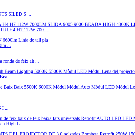
TS SILED S ...
 H4 H7 112W 700 ...
m ...
ronda de feix alt ...
ea ...
I ...
n High L ...