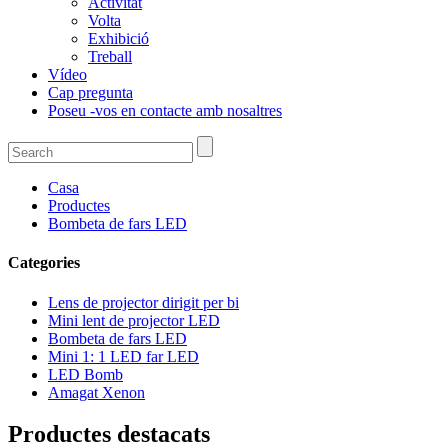
Activitat
Volta
Exhibició
Treball
Vídeo
Cap pregunta
Poseu -vos en contacte amb nosaltres
Casa
Productes
Bombeta de fars LED
Categories
Lens de projector dirigit per bi
Mini lent de projector LED
Bombeta de fars LED
Mini 1: 1 LED far LED
LED Bomb
Amagat Xenon
Productes destacats