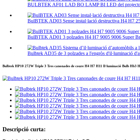
BULBTEK AF01 LAD BO LAMP BI LED del projector
BulBTEK AD03 Sense instal·lació destructiva H4 H7 25
BulBTEK AD01 3 polzades H4 H7 9005 9006 Super Brig
Bulbtek AD35 de 3 polzades a l'engròs d'il·luminació d'a
Bulbtek HP10 272W Triple 3 Tres canonades de coure H4 H7 H11 Il·luminació Bulb Hb3 H
Descripció curta: