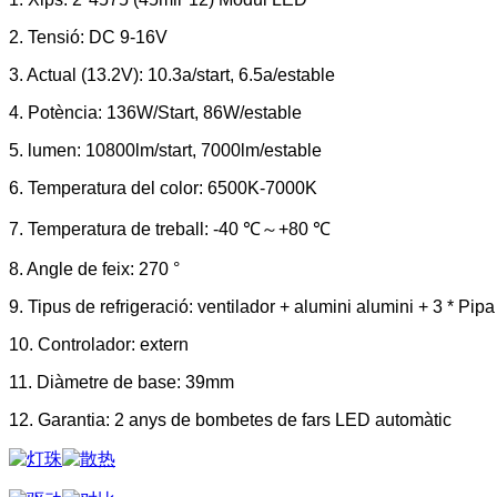
2. Tensió: DC 9-16V
3. Actual (13.2V): 10.3a/start, 6.5a/estable
4. Potència: 136W/Start, 86W/estable
5. lumen: 10800lm/start, 7000lm/estable
6. Temperatura del color: 6500K-7000K
7. Temperatura de treball: -40 ℃～+80 ℃
8. Angle de feix: 270 °
9. Tipus de refrigeració: ventilador + alumini alumini + 3 * Pi
10. Controlador: extern
11. Diàmetre de base: 39mm
12. Garantia: 2 anys de bombetes de fars LED automàtic