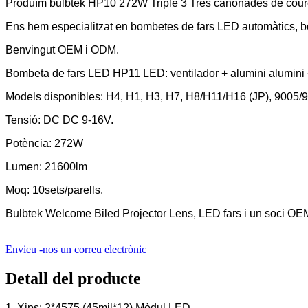
Produïm bulbtek HP10 272W Triple 3 Tres canonades de cour
Ens hem especialitzat en bombetes de fars LED automàtics, 
Benvingut OEM i ODM.
Bombeta de fars LED HP11 LED: ventilador + alumini alumini +
Models disponibles: H4, H1, H3, H7, H8/H11/H16 (JP), 9005/
Tensió: DC DC 9-16V.
Potència: 272W
Lumen: 21600lm
Moq: 10sets/parells.
Bulbtek Welcome Biled Projector Lens, LED fars i un soci O
Envieu -nos un correu electrònic
Detall del producte
1. Xips: 2*4575 (45mil*12) Mòdul LED