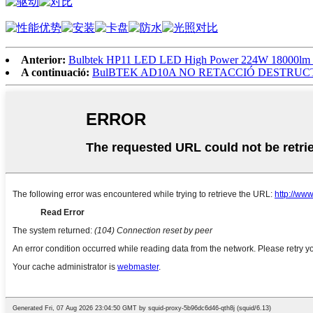
Anterior:
Bulbtek HP11 LED LED High Power 224W 18000lm
A continuació:
BulBTEK AD10A NO RETACCIÓ DESTRUCTIV