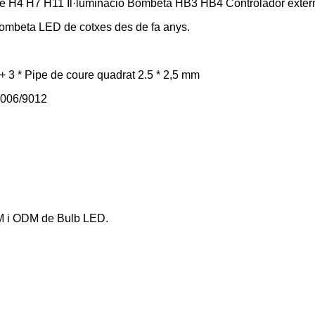
e H4 H7 H11 Il·luminació Bombeta HB3 HB4 Controlador extern
bombeta LED de cotxes des de fa anys.
 3 * Pipe de coure quadrat 2.5 * 2,5 mm
9006/9012
EM i ODM de Bulb LED.