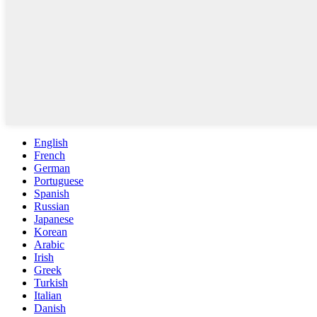
English
French
German
Portuguese
Spanish
Russian
Japanese
Korean
Arabic
Irish
Greek
Turkish
Italian
Danish