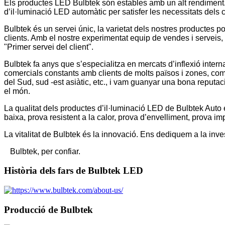
Els productes LED Bulbtek són estables amb un alt rendiment
d’il·luminació LED automàtic per satisfer les necessitats dels c
Bulbtek és un servei únic, la varietat dels nostres productes pot
clients. Amb el nostre experimentat equip de vendes i serveis
"Primer servei del client".
Bulbtek fa anys que s’especialitza en mercats d’inflexió inter
comercials constants amb clients de molts països i zones, co
del Sud, sud -est asiàtic, etc., i vam guanyar una bona reputac
el món.
La qualitat dels productes d’il·luminació LED de Bulbtek Auto 
baixa, prova resistent a la calor, prova d’envelliment, prova im
La vitalitat de Bulbtek és la innovació. Ens dediquem a la in
Bulbtek, per confiar.
Història dels fars de Bulbtek LED
Producció de Bulbtek