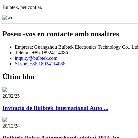
Bulbtek, per confiar.
Poseu -vos en contacte amb nosaltres
Empresa: Guangzhou Bulbtek Electronics Technology Co., Ltd
Telèfon: +86-18924114086
inquiry@bulbtek.com
Skype: +86 18924114086
Últim bloc
20/02/25
Invitació de Bulbtek International Auto ...
20/12/24
Bulbtek Dubai Automechanikadubai 2024, bo ...