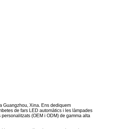
a a Guangzhou, Xina. Ens dediquem
bombetes de fars LED automàtics i les làmpades
s personalitzats (OEM i ODM) de gamma alta