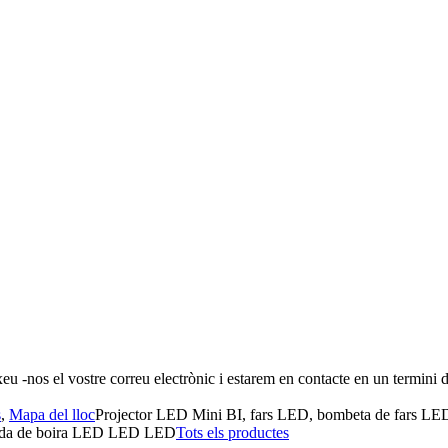
u -nos el vostre correu electrònic i estarem en contacte en un termini 
s
,
Mapa del lloc
Projector LED Mini BI, fars LED, bombeta de fars LE
pada de boira LED LED LED
Tots els productes