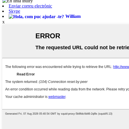
Enviar correu electrònic
Skype
William
x