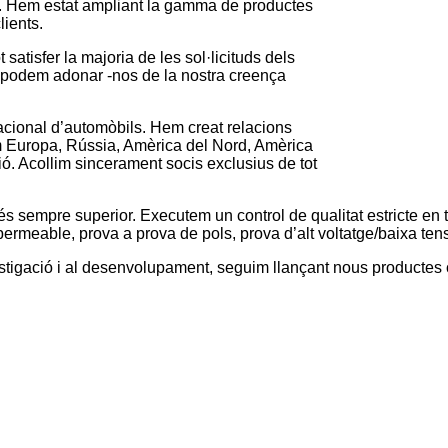
. Hem estat ampliant la gamma de productes
lients.
 satisfer la majoria de les sol·licituds dels
, podem adonar -nos de la nostra creença
nacional d’automòbils. Hem creat relacions
m Europa, Rússia, Amèrica del Nord, Amèrica
ió. Acollim sincerament socis exclusius de tot
és sempre superior. Executem un control de qualitat estricte en 
permeable, prova a prova de pols, prova d’alt voltatge/baixa tens
vestigació i al desenvolupament, seguim llançant nous productes