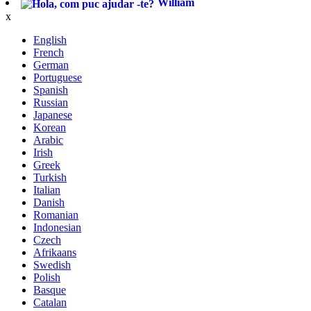
William
x
English
French
German
Portuguese
Spanish
Russian
Japanese
Korean
Arabic
Irish
Greek
Turkish
Italian
Danish
Romanian
Indonesian
Czech
Afrikaans
Swedish
Polish
Basque
Catalan