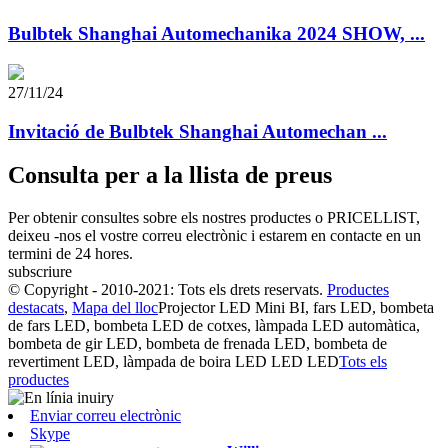
Bulbtek Shanghai Automechanika 2024 SHOW, ...
27/11/24
Invitació de Bulbtek Shanghai Automechan ...
Consulta per a la llista de preus
Per obtenir consultes sobre els nostres productes o PRICELLIST,
deixeu -nos el vostre correu electrònic i estarem en contacte en un
termini de 24 hores.
subscriure
© Copyright - 2010-2021: Tots els drets reservats.
Productes
destacats
,
Mapa del lloc
Projector LED Mini BI, fars LED, bombeta
de fars LED, bombeta LED de cotxes, làmpada LED automàtica,
bombeta de gir LED, bombeta de frenada LED, bombeta de
revertiment LED, làmpada de boira LED LED LED
Tots els
productes
Enviar correu electrònic
Skype