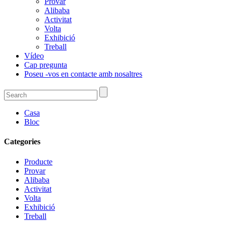
Provar
Alibaba
Activitat
Volta
Exhibició
Treball
Vídeo
Cap pregunta
Poseu -vos en contacte amb nosaltres
Casa
Bloc
Categories
Producte
Provar
Alibaba
Activitat
Volta
Exhibició
Treball