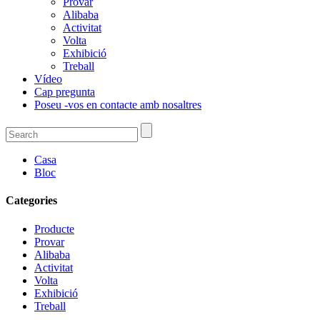
Provar
Alibaba
Activitat
Volta
Exhibició
Treball
Vídeo
Cap pregunta
Poseu -vos en contacte amb nosaltres
Casa
Bloc
Categories
Producte
Provar
Alibaba
Activitat
Volta
Exhibició
Treball