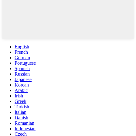
English
French
German
Portuguese
Spanish
Russian
Japanese
Korean
Arabic
Irish
Greek
Turkish
Italian
Danish
Romanian
Indonesian
Czech