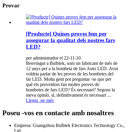
Provar
[Producte] Quines proves fem per
assegurar la qualitat dels nostres fars
LED?
per administrador el 22-11-10
Benvingut a Bulbtek, som un fabricant de més de
12 anys per a la bombeta de fars Auto LED. Avui
voldria parlar de les proves de les bombetes del
far LED. Molta gent pot preguntar -se que per
què els proveïdors fan moltes proves de
bombetes de fars LED? És necessari? Segons la
meva opinió, sí, definitivament és necessari ...
Llegiu -ne més
Poseu -vos en contacte amb nosaltres
Empresa: Guangzhou Bulbtek Electronics Technology Co.,
Ltd.