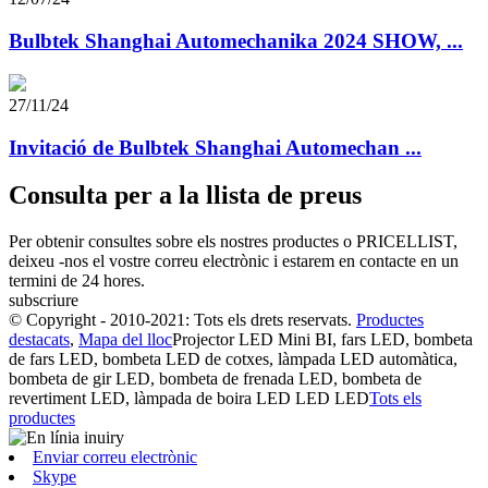
Bulbtek Shanghai Automechanika 2024 SHOW, ...
27/11/24
Invitació de Bulbtek Shanghai Automechan ...
Consulta per a la llista de preus
Per obtenir consultes sobre els nostres productes o PRICELLIST,
deixeu -nos el vostre correu electrònic i estarem en contacte en un
termini de 24 hores.
subscriure
© Copyright - 2010-2021: Tots els drets reservats.
Productes
destacats
,
Mapa del lloc
Projector LED Mini BI, fars LED, bombeta
de fars LED, bombeta LED de cotxes, làmpada LED automàtica,
bombeta de gir LED, bombeta de frenada LED, bombeta de
revertiment LED, làmpada de boira LED LED LED
Tots els
productes
Enviar correu electrònic
Skype