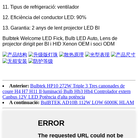
11. Tipus de refrigeració: ventilador
12. Eficiència del conductor LED: 90%
13. Garantia: 2 anys de lent projector LED BI
Bulbtek Welcome LED Fick, Bulb LED Auto, Lens de
projector dirigit per BI i HID Xenon OEM i soci ODM
Anterior:
Bulbtek HP10 272W Triple 3 Tres canonades de
coure H4 H7 H11 Il·luminació Bulb Hb3 Hb4 Controlador extern
Canbus 12V LED Potència d'alta potència
A continuació:
BulBTEK AD10B 112W LOW 6000K HLAM