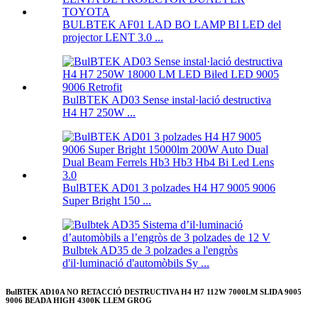
BULBTEK AF01 LAD BO LAMP BI LED del
projector LENT 3.0 ...
BulBTEK AD03 Sense instal·lació destructiva
H4 H7 250W ...
BulBTEK AD01 3 polzades H4 H7 9005 9006
Super Bright 150 ...
Bulbtek AD35 de 3 polzades a l'engròs
d'il·luminació d'automòbils Sy ...
BulBTEK AD10A NO RETACCIÓ DESTRUCTIVA H4 H7 112W 7000LM SLIDA 9005
9006 BEADA HIGH 4300K ​​LLEM GROG