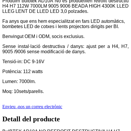
Produïm bulbtek AD10A No es produeixen retrofit destructiu
H4 H7 112W 7000LM 9005 9006 BEADA HIGH 4300K ​​LLED
LLEG LENT DE LLED LED 3,0 polzades.
Fa anys que ens hem especialitzat en fars LED automàtics,
bombetes LED de cotxes i lents projectors dirigits per BI.
Benvingut OEM i ODM, socis exclusius.
Sense instal·lació destructiva / danys: ajust per a H4, H7,
9005 /9006 sense modificació de danys.
Tensió-in: DC 9-16V
Potència: 112 watts
Lumen: 7000lm.
Moq: 10sets/parells.
Envieu -nos un correu electrònic
Detall del producte