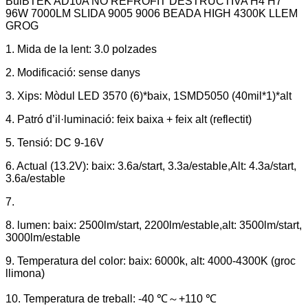
BulBTEK AD10A NO REFROFIT DESTRUCTIVA H4 H7
96W 7000LM SLIDA 9005 9006 BEADA HIGH 4300K ​​LLEM
GROG
1. Mida de la lent: 3.0 polzades
2. Modificació: sense danys
3. Xips: Mòdul LED 3570 (6)*baix, 1SMD5050 (40mil*1)*alt
4. Patró d’il·luminació: feix baixa + feix alt (reflectit)
5. Tensió: DC 9-16V
6. Actual (13.2V): baix: 3.6a/start, 3.3a/estable,
Alt: 4.3a/start,
3.6a/estable
7.
8. lumen: baix: 2500lm/start, 2200lm/estable,
alt: 3500lm/start,
3000lm/estable
9. Temperatura del color: baix: 6000k, alt: 4000-4300K ​​(groc
llimona)
10. Temperatura de treball: -40 ℃～+110 ℃