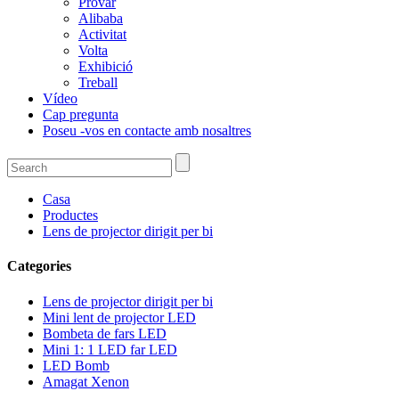
Provar
Alibaba
Activitat
Volta
Exhibició
Treball
Vídeo
Cap pregunta
Poseu -vos en contacte amb nosaltres
Casa
Productes
Lens de projector dirigit per bi
Categories
Lens de projector dirigit per bi
Mini lent de projector LED
Bombeta de fars LED
Mini 1: 1 LED far LED
LED Bomb
Amagat Xenon