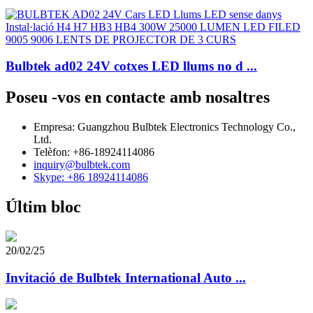
Bulbtek ad02 24V cotxes LED llums no d ...
Poseu -vos en contacte amb nosaltres
Empresa: Guangzhou Bulbtek Electronics Technology Co.,
Ltd.
Telèfon: +86-18924114086
inquiry@bulbtek.com
Skype: +86 18924114086
Últim bloc
20/02/25
Invitació de Bulbtek International Auto ...