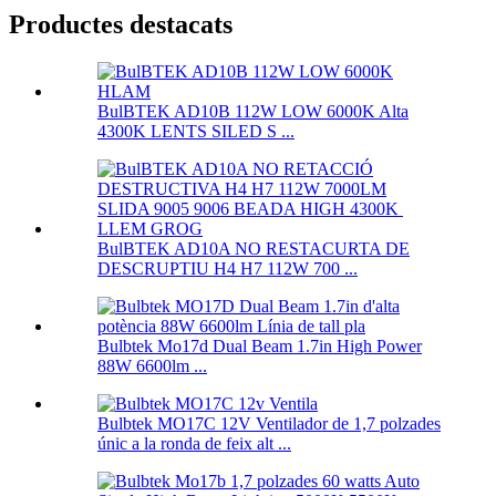
Productes destacats
BulBTEK AD10B 112W LOW 6000K Alta
4300K ​​LENTS SILED S ...
BulBTEK AD10A NO RESTACURTA DE
DESCRUPTIU H4 H7 112W 700 ...
Bulbtek Mo17d Dual Beam 1.7in High Power
88W 6600lm ...
Bulbtek MO17C 12V Ventilador de 1,7 polzades
únic a la ronda de feix alt ...