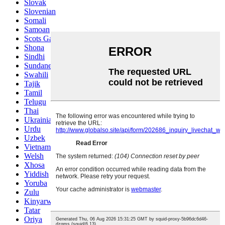
Slovak
Slovenian
Somali
Samoan
Scots Gaelic
Shona
Sindhi
Sundanese
Swahili
Tajik
Tamil
Telugu
Thai
Ukrainian
Urdu
Uzbek
Vietnamese
Welsh
Xhosa
Yiddish
Yoruba
Zulu
Kinyarwanda
Tatar
Oriya