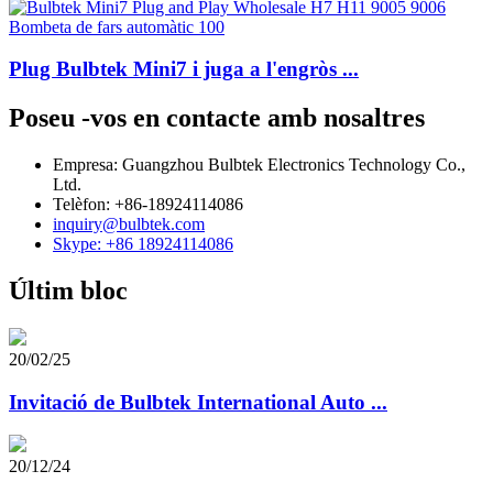
Plug Bulbtek Mini7 i juga a l'engròs ...
Poseu -vos en contacte amb nosaltres
Empresa: Guangzhou Bulbtek Electronics Technology Co.,
Ltd.
Telèfon: +86-18924114086
inquiry@bulbtek.com
Skype: +86 18924114086
Últim bloc
20/02/25
Invitació de Bulbtek International Auto ...
20/12/24