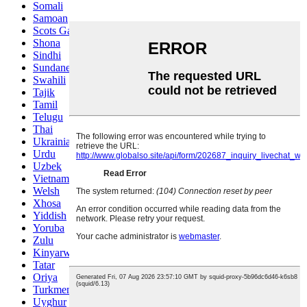
Somali
Samoan
Scots Gaelic
Shona
Sindhi
Sundanese
Swahili
Tajik
Tamil
Telugu
Thai
Ukrainian
Urdu
Uzbek
Vietnamese
Welsh
Xhosa
Yiddish
Yoruba
Zulu
Kinyarwanda
Tatar
Oriya
Turkmen
Uyghur