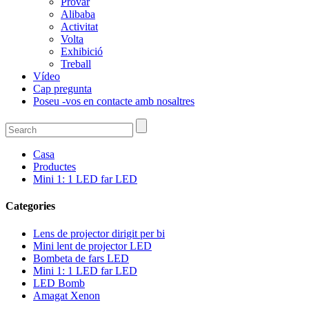
Provar
Alibaba
Activitat
Volta
Exhibició
Treball
Vídeo
Cap pregunta
Poseu -vos en contacte amb nosaltres
Casa
Productes
Mini 1: 1 LED far LED
Categories
Lens de projector dirigit per bi
Mini lent de projector LED
Bombeta de fars LED
Mini 1: 1 LED far LED
LED Bomb
Amagat Xenon