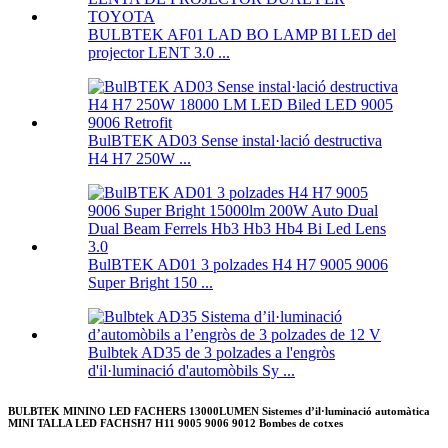
BULBTEK AF01 LAD BO LAMP BI LED del
projector LENT 3.0 ...
BulBTEK AD03 Sense instal·lació destructiva
H4 H7 250W ...
BulBTEK AD01 3 polzades H4 H7 9005 9006
Super Bright 150 ...
Bulbtek AD35 de 3 polzades a l'engròs
d'il·luminació d'automòbils Sy ...
BULBTEK MININO LED FACHERS 13000LUMEN Sistemes d’il·luminació automàtica
MINI TALLA LED FACHSH7 H11 9005 9006 9012 Bombes de cotxes