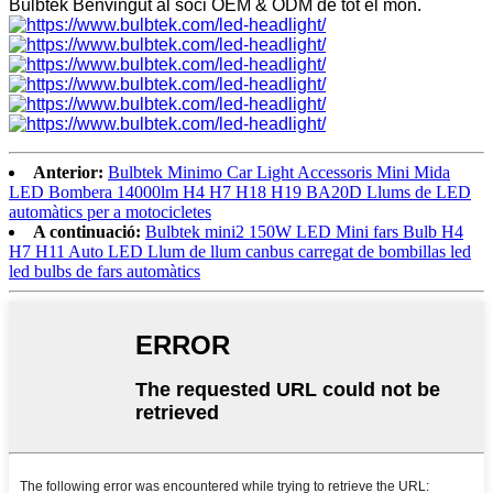
Bulbtek Benvingut al soci OEM & ODM de tot el món.
Anterior:
Bulbtek Minimo Car Light Accessoris Mini Mida
LED Bombera 14000lm H4 H7 H18 H19 BA20D Llums de LED
automàtics per a motocicletes
A continuació:
Bulbtek mini2 150W LED Mini fars Bulb H4
H7 H11 Auto LED Llum de llum canbus carregat de bombillas led
led bulbs de fars automàtics