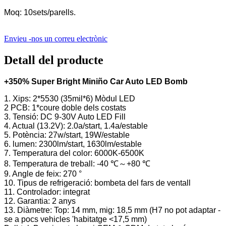
Moq: 10sets/parells.
Envieu -nos un correu electrònic
Detall del producte
+350% Super Bright Miniño Car Auto LED Bomb
1. Xips: 2*5530 (35mil*6) Mòdul LED
2 PCB: 1*coure doble dels costats
3. Tensió: DC 9-30V Auto LED Fill
4. Actual (13.2V): 2.0a/start, 1.4a/estable
5. Potència: 27w/start, 19W/estable
6. lumen: 2300lm/start, 1630lm/estable
7. Temperatura del color: 6000K-6500K
8. Temperatura de treball: -40 ℃～+80 ℃
9. Angle de feix: 270 °
10. Tipus de refrigeració: bombeta del fars de ventall
11. Controlador: integrat
12. Garantia: 2 anys
13. Diàmetre: Top: 14 mm, mig: 18,5 mm (H7 no pot adaptar -
se a pocs vehicles 'habitatge <17,5 mm)