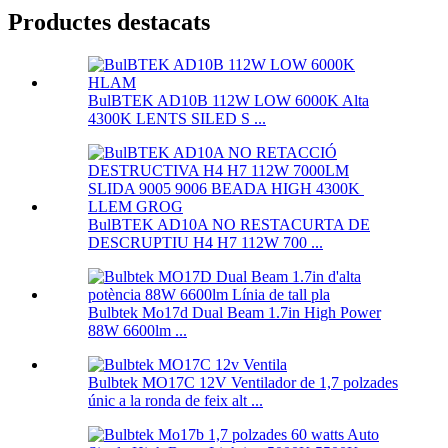
Productes destacats
BulBTEK AD10B 112W LOW 6000K Alta
4300K ​​LENTS SILED S ...
BulBTEK AD10A NO RESTACURTA DE
DESCRUPTIU H4 H7 112W 700 ...
Bulbtek Mo17d Dual Beam 1.7in High Power
88W 6600lm ...
Bulbtek MO17C 12V Ventilador de 1,7 polzades
únic a la ronda de feix alt ...